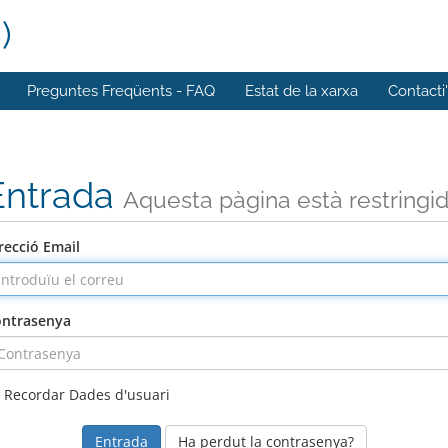
)
Preguntes Freqüents - FAQ
Estat de la xarxa
Contacti
Entrada
Aquesta pàgina està restringi
recció Email
ntrasenya
Recordar Dades d'usuari
Ha perdut la contrasenya?