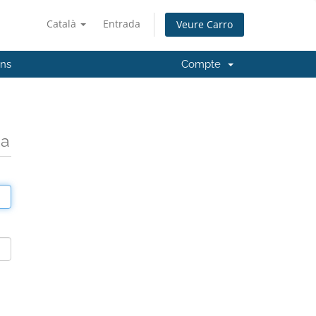
Català
Entrada
Veure Carro
'ns
Compte
da