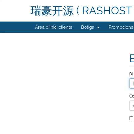
瑞豪开源 ( RASHOST 
Àrea d'Inici clients
Botiga
Promocions
Di
Co