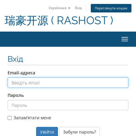
Українська
Вхід
Переглянути кошик
瑞豪开源 ( RASHOST )
Пере
Вхід
Email-адреса
Пароль
Запам'ятати мене
Забули пароль?