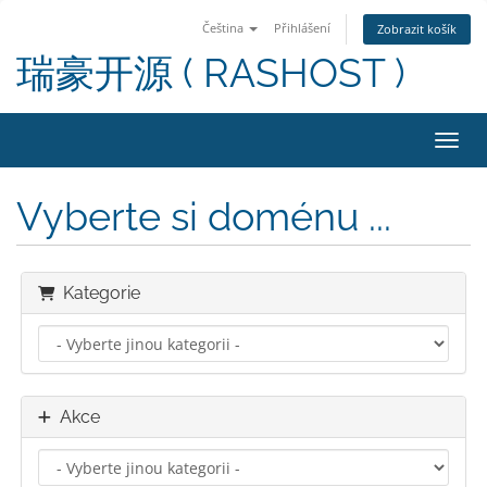
Čeština
Přihlášení
Zobrazit košík
瑞豪开源 ( RASHOST )
Přepn
Vyberte si doménu ...
Kategorie
Akce