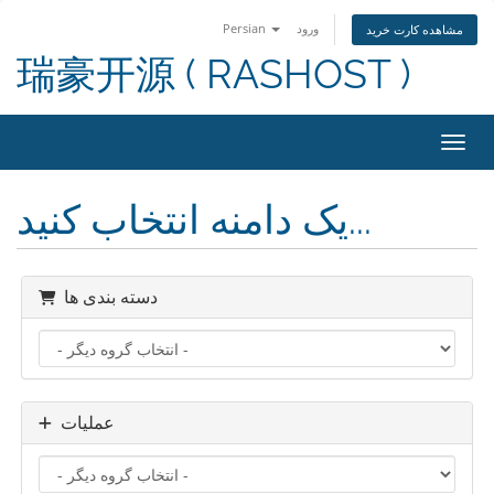
ورود
Persian
مشاهده کارت خرید
瑞豪开源 ( RASHOST )
اوبری
یک دامنه انتخاب کنید...
دسته بندی ها
عملیات