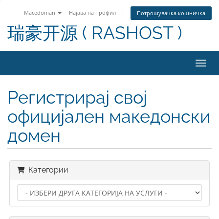
Macedonian
Најава на профил
Потрошувачка кошничка
瑞豪开源 ( RASHOST )
Вклу
Регистрирај свој
официјален македонски
домен
Категории