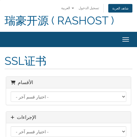
تسجيل الدخول
العربية
شاهد العربة
瑞豪开源 ( RASHOST )
التنقل
SSL证书
الأقسام
الإجراءات