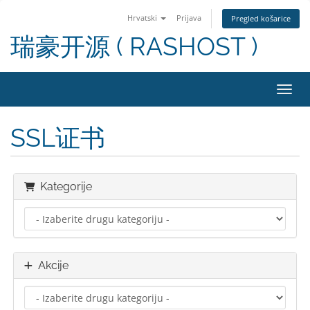
Hrvatski
Prijava
Pregled košarice
瑞豪开源 ( RASHOST )
Preba
SSL证书
Kategorije
Akcije