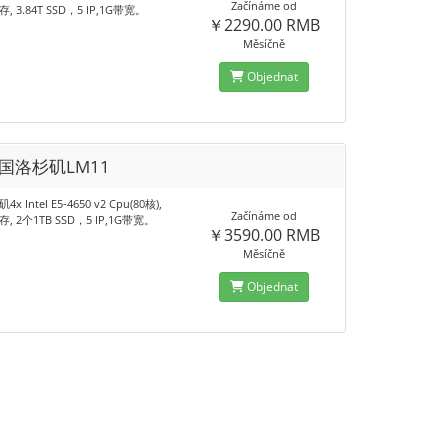
Začínáme od
存, 3.84T SSD，5 IP,1G带宽。
￥2290.00 RMB
Měsíčně
Objednat
美国洛杉矶LM11
x Intel E5-4650 v2 Cpu(80核),
Začínáme od
存, 2个1TB SSD，5 IP,1G带宽。
￥3590.00 RMB
Měsíčně
Objednat