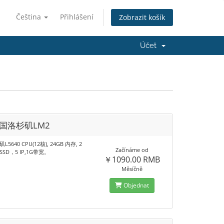
Čeština
Přihlášení
Zobrazit košík
Účet
美国洛杉矶LM2
5640 CPU(12核), 24GB 内存, 2
Začínáme od
 SSD，5 IP,1G带宽。
￥1090.00 RMB
Měsíčně
Objednat