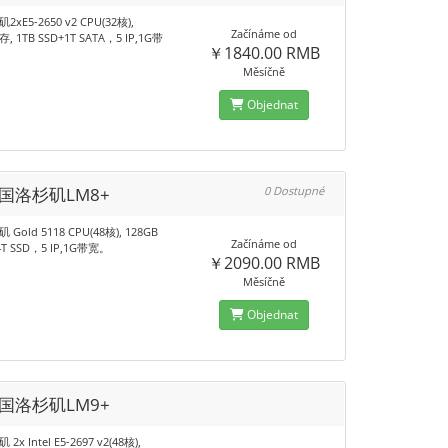
xE5-2650 v2 CPU(32核),
Začínáme od
存, 1TB SSD+1T SATA，5 IP,1G带
￥1840.00 RMB
Měsíčně
Objednat
美国洛杉矶LM8+
0 Dostupné
Gold 5118 CPU(48核), 128GB
Začínáme od
4T SSD，5 IP,1G带宽。
￥2090.00 RMB
Měsíčně
Objednat
美国洛杉矶LM9+
x Intel E5-2697 v2(48核),