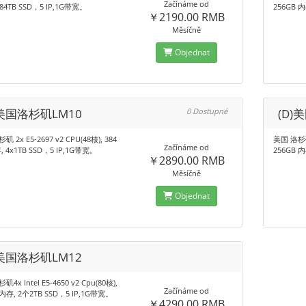
Začínáme od
.84TB SSD，5 IP,1G带宽。
256GB 内
￥2190.00 RMB
Měsíčně
Objednat
)美国洛杉矶LM10
0 Dostupné
(D)
 2x E5-2697 v2 CPU(48核), 384
美国 洛杉矶4
Začínáme od
, 4x1TB SSD，5 IP,1G带宽。
256GB 内
￥2890.00 RMB
Měsíčně
Objednat
)美国洛杉矶LM12
4x Intel E5-4650 v2 Cpu(80核),
Začínáme od
 内存, 2个2TB SSD，5 IP,1G带宽。
￥4290.00 RMB