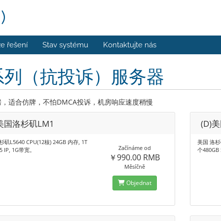
)
e řešení
Stav systému
Kontaktujte nás
系列（抗投诉）服务器
房，适合仿牌，不怕DMCA投诉，机房响应速度稍慢
)美国洛杉矶LM1
(D)
矶L5640 CPU(12核) 24GB 内存, 1T
美国 洛杉矶L
Začínáme od
5 IP, 1G带宽。
个480GB
￥990.00 RMB
Měsíčně
Objednat