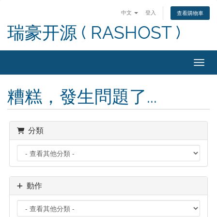
中文
登入
查看購物車
瑞豪开源 ( RASHOST )
切換
糟糕，發生問題了...
分類
動作