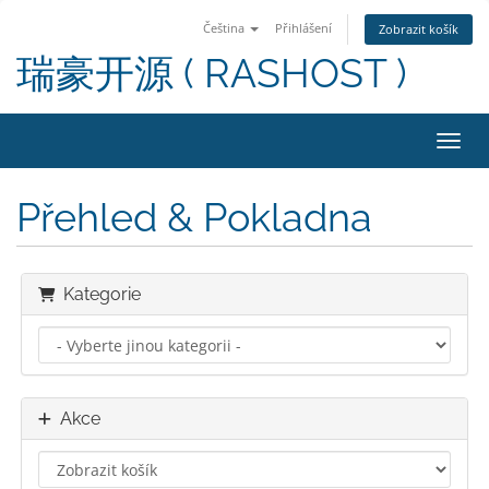
Čeština
Přihlášení
Zobrazit košík
瑞豪开源 ( RASHOST )
Přepn
Přehled & Pokladna
Kategorie
Akce