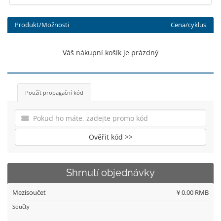
Produkt/Možnosti
Cena/cyklus
Váš nákupní košík je prázdný
Použít propagační kód
Ověřit kód >>
Shrnutí objednávky
Mezisoučet
￥0.00 RMB
Součty