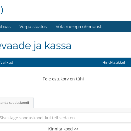
)
ebaas
Võrgu staatus
Võta meiega ühendust
vaade ja kassa
valikud
Hind/tsükkel
Teie ostukorv on tühi
kenda sooduskoodi
Kinnita kood >>