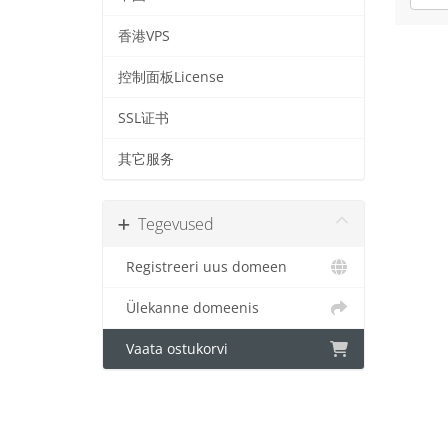
香港VPS
控制面板License
SSL证书
其它服务
Tegevused
Registreeri uus domeen
Ülekanne domeenis
Vaata ostukorvi