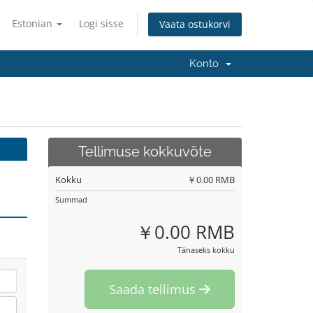
Estonian
Logi sisse
Vaata ostukorvi
Konto
Tellimuse kokkuvõte
Kokku
￥0.00 RMB
Summad
￥0.00 RMB
Tänaseks kokku
Saada tellimus